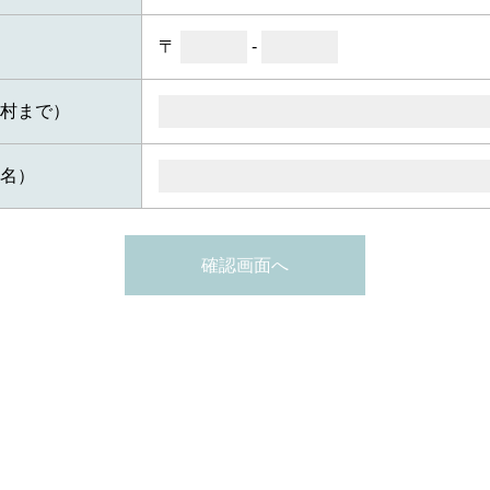
〒
-
町村まで）
物名）