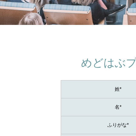
めどはぶ
姓*
名*
ふりがな*