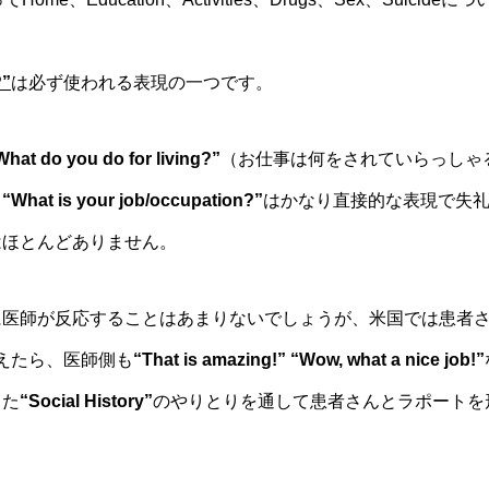
?”
は必ず使われる表現の一つです。
What do you do for living?”
（お仕事は何をされていらっしゃ
う
“What is your job/occupation?”
はかなり直接的な表現で失
はほとんどありません。
に医師が反応することはあまりないでしょうが、米国では患者
えたら、医師側も
“That is amazing!” “Wow, what a nice job!”
した
“Social History”
のやりとりを通して患者さんとラポートを