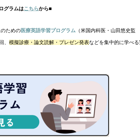
ログラムは
こちら
から
■
生のための
医療英語学習プログラム
（米国内科医・山田悠史監
回、
模擬診療・論文読解・プレゼン発表
などを集中的に学べる