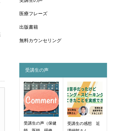
受講生の声
に
医療フレーズ
出版書籍
悠
無料カウンセリング
受講生の声
受講生の声（保健
受講生の感想 近
師、医師、研修
澤研郎さん