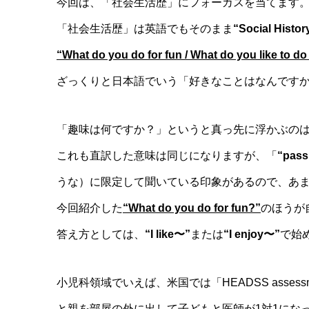
今回は、「社会生活歴」にフォーカスを当てます
「社会生活歴」は英語でもそのまま
“Social Histor
“What do you do for fun / What do you like to do
ざっくりと日本語でいう「好きなことはなんです
「趣味は何ですか？」というと真っ先に浮かぶの
これも直訳した意味は同じになりますが、「
“pass
うな）に限定して聞いている印象があるので、あ
今回紹介した
“What do you do for fun?”
のほうが
答え方としては、
“I like〜”
または
“I enjoy〜”
で始
小児科領域でいえば、米国では「HEADSS asses
と親を部屋の外に出して子どもと医師が1対1になってHome、E