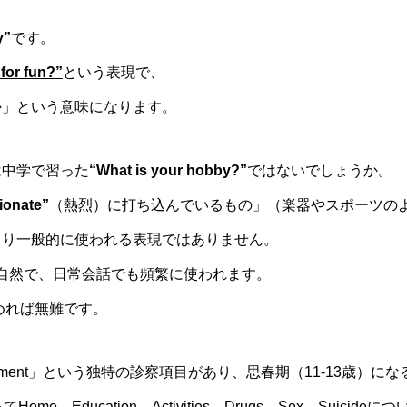
。
y”
です。
 for fun?”
という表現で、
か」という意味になります。
は中学で習った
“What is your hobby?”
ではないでしょうか。
ionate”
（熱烈）に打ち込んでいるもの」（楽器やスポーツの
まり一般的に使われる表現ではありません。
自然で、日常会話でも頻繁に使われます。
めれば無難です。
sment」という独特の診察項目があり、思春期（11-13歳）にな
ducation、Activities、Drugs、Sex、Suicideにつ