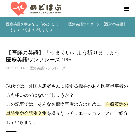
医療英語を学ぶなら『めどはぶ』
医療英語ブログ
【医師の英語】
HOME
「うまくいくよう祈りましょ…
About us
【医師の英語】「うまくいくよう祈りましょう」
医療英語ワンフレーズ#196
医療英語学習プログラム
2025.09.14
医療英語ワンフレーズ
Services
現代では、外国人患者さんに接する機会のある医療従事者の
お役立ち情報
方も多いのではないでしょうか？
この記事では、そんな医療従事者の方のために、
医療英語の
無料学習相談
単語集や会話例文集
を様々なシチュエーションごとにご紹介
していきます。
——-