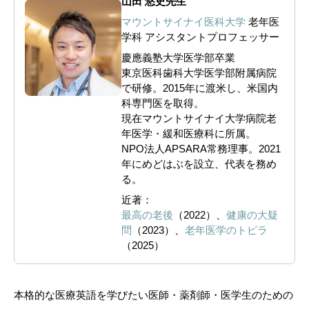
山田 悠史先生
マウントサイナイ医科大学
老年医
学科 アシスタントプロフェッサー
慶應義塾大学医学部卒業
東京医科歯科大学医学部附属病院
で研修。2015年に渡米し、米国内
科専門医を取得。
現在マウントサイナイ大学病院老
年医学・緩和医療科に所属。
NPO法人APSARA常務理事。2021
年にめどはぶを設立、代表を務め
る。
近著：
最高の老後
（2022）、
健康の大疑
問
（2023）、
老年医学のトビラ
（2025）
本格的な医療英語を学びたい医師・薬剤師・医学生のための