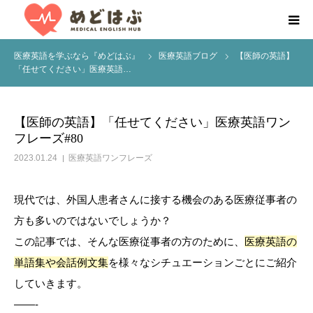
医療英語を学ぶなら『めどはぶ』
医療英語ブログ
【医師の英語】
HOME
「任せてください」医療英語…
About us
【医師の英語】「任せてください」医療英語ワン
フレーズ#80
医療英語学習プログラム
2023.01.24
医療英語ワンフレーズ
Services
現代では、外国人患者さんに接する機会のある医療従事者の
お役立ち情報
方も多いのではないでしょうか？
この記事では、そんな医療従事者の方のために、
医療英語の
無料学習相談
単語集や会話例文集
を様々なシチュエーションごとにご紹介
していきます。
——-